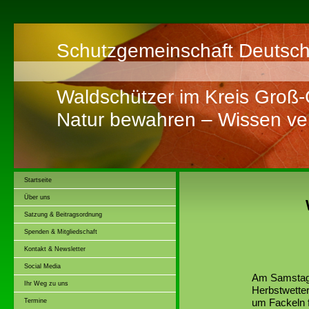
Schutzgemeinschaft Deutsch
Waldschützer im Kreis Groß
Natur bewahren – Wissen ver
Startseite
Über uns
Satzung & Beitragsordnung
Spenden & Mitgliedschaft
Kontakt & Newsletter
Social Media
Am Samstag,
Ihr Weg zu uns
Herbstwette
um Fackeln f
Termine