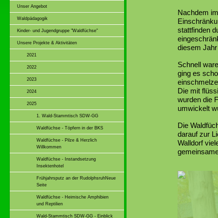
Unser Angebot
Nachdem im 
Waldpädagogik
Einschränku
stattfinden 
Kinder- und Jugendgruppe "Waldfüchse"
eingeschränk
Unsere Projekte & Aktivitäten
diesem Jahr
2021
Schnell war
2022
ging es scho
2023
einschmelze
Die mit flüs
2024
wurden die F
2025
umwickelt wu
1. Wald-Stammtisch SDW-GG
Die Waldfüc
Waldfüchse - Töpfern in der BKS
darauf zur 
Waldfüchse - Pilze & Herzlich
Walldorf vie
Willkommen
gemeinsamen
Waldfüchse - Instandsetzung
Insektenhotel
Frühjahrsputz an der RudolphsruhNeue
Seite
Waldfüchse - Heimische Amphibien
und Reptilien
Wald-Stammtisch SDW-GG - Einblick