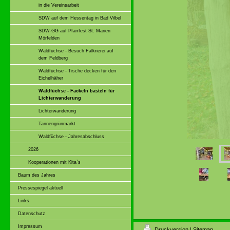
in die Vereinsarbeit
SDW auf dem Hessentag in Bad Vilbel
SDW-GG auf Pfarrfest St. Marien
Mörfelden
Waldfüchse - Besuch Falknerei auf
dem Feldberg
Waldfüchse - Tische decken für den
Eichelhäher
Waldfüchse - Fackeln basteln für
Lichterwanderung
Lichterwanderung
Tannengrünmarkt
Waldfüchse - Jahresabschluss
2026
Kooperationen mit Kita`s
Baum des Jahres
Pressespiegel aktuell
Links
Datenschutz
Impressum
Druckversion
|
Sitemap