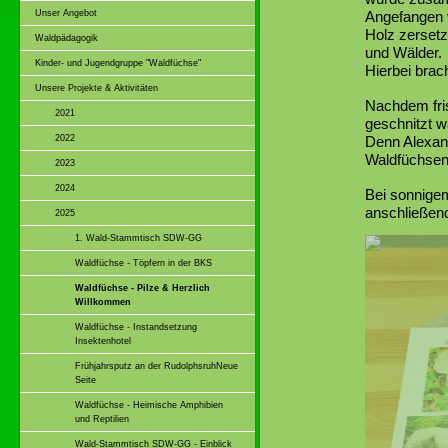
Unser Angebot
Angefangen v
Holz zersetz
Waldpädagogik
und Wälder.
Kinder- und Jugendgruppe "Waldfüchse"
Hierbei brac
Unsere Projekte & Aktivitäten
Nachdem fri
2021
geschnitzt w
2022
Denn Alexand
Waldfüchsen
2023
2024
Bei sonnigem
anschließend
2025
1. Wald-Stammtisch SDW-GG
Waldfüchse - Töpfern in der BKS
Waldfüchse - Pilze & Herzlich
Willkommen
Waldfüchse - Instandsetzung
Insektenhotel
Frühjahrsputz an der RudolphsruhNeue
Seite
Waldfüchse - Heimische Amphibien
und Reptilien
Wald-Stammtisch SDW-GG - Einblick