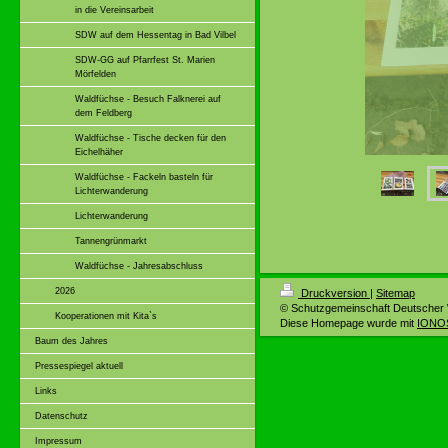
in die Vereinsarbeit
SDW auf dem Hessentag in Bad Vilbel
SDW-GG auf Pfarrfest St. Marien
Mörfelden
Waldfüchse - Besuch Falknerei auf
dem Feldberg
Waldfüchse - Tische decken für den
Eichelhäher
Waldfüchse - Fackeln basteln für
Lichterwanderung
Lichterwanderung
Tannengrünmarkt
Waldfüchse - Jahresabschluss
2026
Druckversion
|
Sitemap
© Schutzgemeinschaft Deutscher 
Kooperationen mit Kita`s
Diese Homepage wurde mit
IONOS
Baum des Jahres
Pressespiegel aktuell
Links
Datenschutz
Impressum