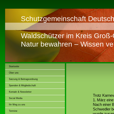
Schutzgemeinschaft Deutsch
Waldschützer im Kreis Groß
Natur bewahren – Wissen ver
Startseite
Über uns
Satzung & Beitragsordnung
Spenden & Mitgliedschaft
Kontakt & Newsletter
Trotz Karne
Social Media
1. März eine
Nach einer 
Ihr Weg zu uns
Schwedler be
Termine
wurde zusa