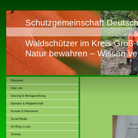
Schutzgemeinschaft Deutsch
Waldschützer im Kreis Groß
Natur bewahren – Wissen ver
Startseite
Über uns
Satzung & Beitragsordnung
Spenden & Mitgliedschaft
Kontakt & Newsletter
Social Media
Ihr Weg zu uns
Termine