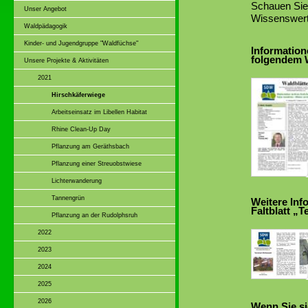
Schauen Sie 
Unser Angebot
Wissenswert
Waldpädagogik
Kinder- und Jugendgruppe "Waldfüchse"
Information
folgendem W
Unsere Projekte & Aktivitäten
2021
Hirschkäferwiege
Arbeitseinsatz im Libellen Habitat
Rhine Clean-Up Day
Pflanzung am Geräthsbach
Pflanzung einer Streuobstwiese
Lichterwanderung
Tannengrün
Weitere Inf
Faltblatt „
Pflanzung an der Rudolphsruh
2022
2023
2024
2025
2026
Wenn Sie si