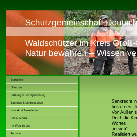
Schutzgemeinschaft Deutsch
Waldschützer im Kreis Groß
Natur bewahren – Wissen ver
Startseite
Über uns
Satzung & Beitragsordnung
Senkrecht i
Spenden & Mitgliedschaft
hölzernen U
Kontakt & Newsletter
Von Außen si
Doch die Kin
Social Media
Wortes
Ihr Weg zu uns
„in sich“.
Realisiert w
Termine