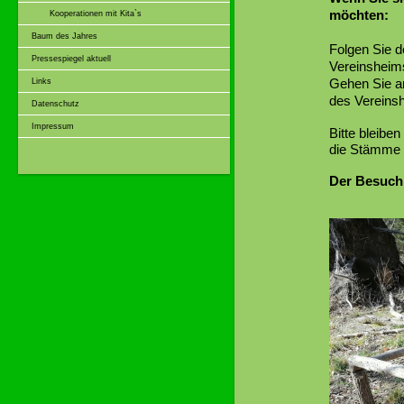
möchten:
Kooperationen mit Kita`s
Baum des Jahres
Folgen Sie 
Pressespiegel aktuell
Vereinsheim
Gehen Sie an
Links
des Vereins
Datenschutz
Impressum
Bitte bleibe
die Stämme n
Der Besuch 