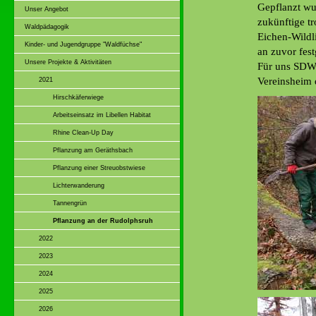
Gepflanzt wu
Unser Angebot
zukünftige t
Waldpädagogik
Eichen-Wildl
Kinder- und Jugendgruppe "Waldfüchse"
an zuvor fest
Unsere Projekte & Aktivitäten
Für uns SDW`
Vereinsheim 
2021
Hirschkäferwiege
Arbeitseinsatz im Libellen Habitat
Rhine Clean-Up Day
Pflanzung am Geräthsbach
Pflanzung einer Streuobstwiese
Lichterwanderung
Tannengrün
Pflanzung an der Rudolphsruh
2022
2023
2024
2025
2026