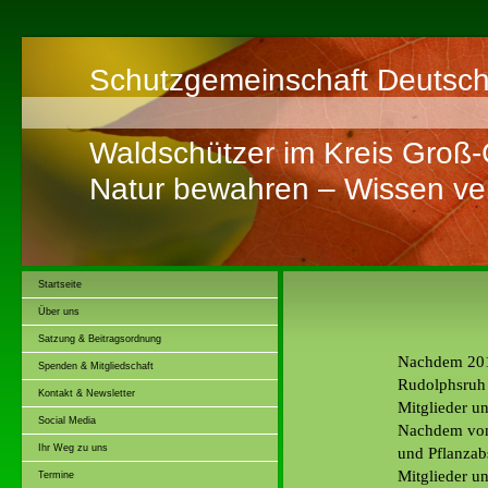
Schutzgemeinschaft Deutsch
Waldschützer im Kreis Groß
Natur bewahren – Wissen ver
Startseite
Über uns
Satzung & Beitragsordnung
Nachdem 201
Spenden & Mitgliedschaft
Rudolphsruh 
Kontakt & Newsletter
Mitglieder u
Social Media
Nachdem von 
Ihr Weg zu uns
und Pflanzab
Mitglieder un
Termine