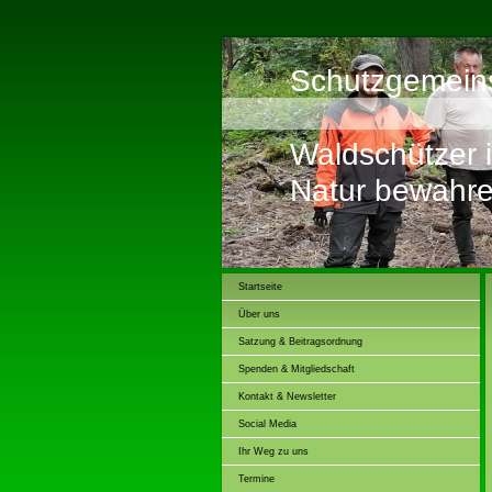
Schutzgemeins
Waldschützer 
Natur bewahre
Startseite
Über uns
Satzung & Beitragsordnung
Spenden & Mitgliedschaft
Kontakt & Newsletter
Social Media
Ihr Weg zu uns
Termine