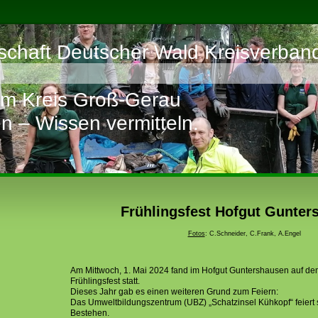
chaft Deutscher Wald Kreisverban
im Kreis Groß-Gerau
n – Wissen vermitteln.
Frühlingsfest Hofgut Gunter
Fotos
: C.Schneider, C.Frank, A.Engel
Am Mittwoch, 1. Mai 2024 fand im Hofgut Guntershausen auf d
Frühlingsfest statt.
Dieses Jahr gab es einen weiteren Grund zum Feiern:
Das Umweltbildungszentrum (UBZ) „Schatzinsel Kühkopf“ feiert 
Bestehen.