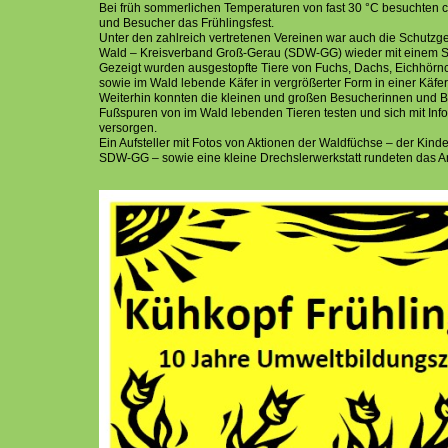
Bei früh sommerlichen Temperaturen von fast 30 °C besuchten 
und Besucher das Frühlingsfest.
Unter den zahlreich vertretenen Vereinen war auch die Schutzg
Wald – Kreisverband Groß-Gerau (SDW-GG) wieder mit einem St
Gezeigt wurden ausgestopfte Tiere von Fuchs, Dachs, Eichhörn
sowie im Wald lebende Käfer in vergrößerter Form in einer Käfer
Weiterhin konnten die kleinen und großen Besucherinnen und B
Fußspuren von im Wald lebenden Tieren testen und sich mit Inf
versorgen.
Ein Aufsteller mit Fotos von Aktionen der Waldfüchse – der Kin
SDW-GG – sowie eine kleine Drechslerwerkstatt rundeten das A