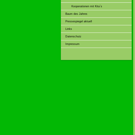
Kooperationen mit Kita`s
Baum des Jahres
Pressespiegel aktuell
Links
Datenschutz
Impressum