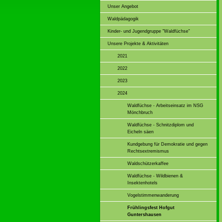
Unser Angebot
Waldpädagogik
Kinder- und Jugendgruppe "Waldfüchse"
Unsere Projekte & Aktivitäten
2021
2022
2023
2024
Waldfüchse - Arbeitseinsatz im NSG
Mönchbruch
Waldfüchse - Schnitzdiplom und
Eicheln säen
Kundgebung für Demokratie und gegen
Rechtsextremismus
Waldschützerkaffee
Waldfüchse - Wildbienen &
Insektenhotels
Vogelstimmenwanderung
Frühlingsfest Hofgut
Guntershausen