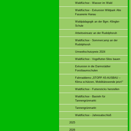
Waldfüchse - Wasser im Wald
Waldfüchse - Exkursion Wildpark Alte
Fasanerie Hanau
Waldpädagogik an der Bgm.-Klingler-
Schule
Arbeitseinsatz an der Rudolphsruh
Waldfüchse - Sommercamp an der
Rudolphsruh
Umweltschutzpreis 2024
Waldfüchse - Vogelfutter-Silos bauen
Exkursion in die Darmstädter
Forstbaumschulen
Fahrraddemo „STOPP A5-AUSBAU –
Klima schützen, Mobilitätswende jetzt!“
Waldfüchse - Futtersticks herstellen
Waldfüchse - Basteln für
Tannengrünmarkt
Tannengrünmarkt
Waldfüchse - Jahresabschluß
2025
2026