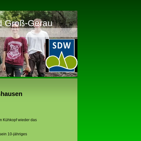
d Groß-Gerau
shausen
em Kühkopf wieder das
sein 10-jähriges