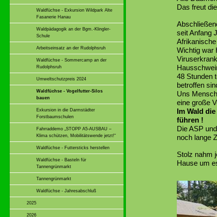
Das freut di
Waldfüchse - Exkursion Wildpark Alte
Fasanerie Hanau
Abschließen
Waldpädagogik an der Bgm.-Klingler-
seit Anfang 
Schule
Afrikanisch
Arbeitseinsatz an der Rudolphsruh
Wichtig war 
Viruserkrank
Waldfüchse - Sommercamp an der
Hausschwei
Rudolphsruh
48 Stunden t
Umweltschutzpreis 2024
betroffen sin
Waldfüchse - Vogelfutter-Silos
Uns Mensche
bauen
eine große V
Im Wald die
Exkursion in die Darmstädter
Forstbaumschulen
führen !
Die ASP und
Fahrraddemo „STOPP A5-AUSBAU –
Klima schützen, Mobilitätswende jetzt!“
noch lange Ze
Waldfüchse - Futtersticks herstellen
Stolz nahm j
Waldfüchse - Basteln für
Hause um es 
Tannengrünmarkt
Tannengrünmarkt
Waldfüchse - Jahresabschluß
2025
2026