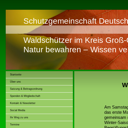
Schutzgemeinschaft Deutsch
Waldschützer im Kreis Groß
Natur bewahren – Wissen ver
Startseite
Über uns
W
Satzung & Beitragsordnung
Spenden & Mitgliedschaft
Kontakt & Newsletter
Am Samstag,
Social Media
das erste M
gemeinsam mi
Ihr Weg zu uns
Winter-Sais
Termine
Begrüßungsk