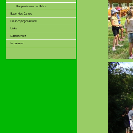
Kooperationen mit Kita`s
Baum des Jahres
Pressespiegel aktuell
Links
Datenschutz
Impressum