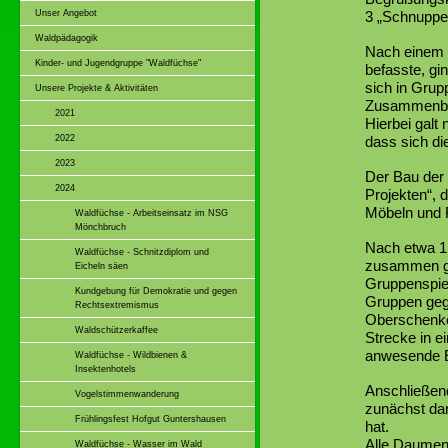
Unser Angebot
3 „Schnuppe
Waldpädagogik
Nach einem k
Kinder- und Jugendgruppe "Waldfüchse"
befasste, gi
sich in Grup
Unsere Projekte & Aktivitäten
Zusammenbau
2021
Hierbei galt
2022
dass sich d
2023
Der Bau der 
2024
Projekten“, 
Möbeln und R
Waldfüchse - Arbeitseinsatz im NSG
Mönchbruch
Nach etwa 1,
Waldfüchse - Schnitzdiplom und
zusammen ge
Eicheln säen
Gruppenspiel
Kundgebung für Demokratie und gegen
Gruppen gege
Rechtsextremismus
Oberschenkel
Waldschützerkaffee
Strecke in e
anwesende El
Waldfüchse - Wildbienen &
Insektenhotels
Anschließend
Vogelstimmenwanderung
zunächst dar
Frühlingsfest Hofgut Guntershausen
hat.
Alle Daumen
Waldfüchse - Wasser im Wald