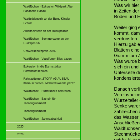
Was wir hier
Waldfüchse - Exkursion Wildpark Alte
in Zeiten de
Fasanerie Hanau
Boden und E
Waldpädagogik an der Bgm.-Klingler-
Schule
Weiter ging 
Arbeitseinsatz an der Rudolphsruh
kommt, dami
verdunsten.
Waldfüchse - Sommercamp an der
Rudolphsruh
Hierzu gab e
Blättern ein
Umweltschutzpreis 2024
Gummi am As
Waldfüchse - Vogelfutter-Silos bauen
Was wurde be
sich ein und
Exkursion in die Darmstädter
Forstbaumschulen
Unterseite d
kondensierte
Fahrraddemo „STOPP A5-AUSBAU –
Klima schützen, Mobilitätswende jetzt!“
Danach verl
Waldfüchse - Futtersticks herstellen
Vereinsheim
Waldfüchse - Basteln für
Wurzelteller
Tannengrünmarkt
Senke waren 
zahlreichen
Tannengrünmarkt
das Wasser 
Waldfüchse - Jahresabschluß
Anschließen
2025
Waldfüchsen
Stechmücken 
2026
entdeckt we