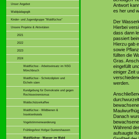
Unser Angebot
Antwort kan
es her und wo
Waldpädagogik
Kinder- und Jugendgruppe "Waldfüchse"
Der Wasserk
Hierbei vers
Unsere Projekte & Aktivitäten
dass dann l
2021
passiert bei
2022
Hierzu gab e
sowie Pflanz
2023
füllten die 
2024
Gras. Ansch
eingefüllt u
Waldfüchse - Arbeitseinsatz im NSG
Mönchbruch
einiger Zeit 
verschieden
Waldfüchse - Schnitzdiplom und
werden.
Eicheln säen
Kundgebung für Demokratie und gegen
Anschließen
Rechtsextremismus
durchwurzelt
Waldschützerkaffee
bewachsener
Maulwurfhüge
Waldfüchse - Wildbienen &
Insektenhotels
Danach wurde
bewachsenen
Vogelstimmenwanderung
Während der
Frühlingsfest Hofgut Guntershausen
aufsaugte fl
Großteil der
Waldfüchse - Wasser im Wald