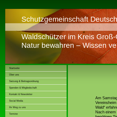
Schutzgemeinschaft Deutsch
Waldschützer im Kreis Groß
Natur bewahren – Wissen ver
Startseite
Über uns
Satzung & Beitragsordnung
Spenden & Mitgliedschaft
Kontakt & Newsletter
Am Samstag,
Social Media
Vereinsheim
Wald“ erfahr
Ihr Weg zu uns
Nach einem G
Termine
benötigen T