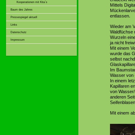
Kooperationen mit Kita`s
Mittels Digi
Mückenlarven
Baum des Jahres
entlassen.
Pressespiegel aktuell
Links
Wieder am Ve
Waldfüchse m
Datenschutz
Wurzeln ein
Impressum
ja nicht frei
Mit einem Ve
wurde das Ge
selbst nachd
Glaskapillare
Im Baumstam
Wasser von d
In einem le
Kapillaren e
von Wasser/S
anderen Seit
Seifenblasen
Mit einem ab