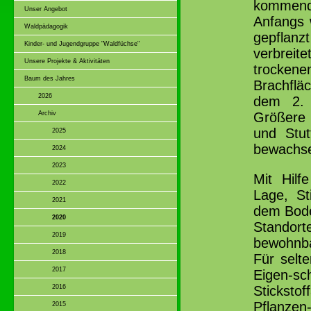
kommend
Unser Angebot
Anfangs 
Waldpädagogik
gepflan
Kinder- und Jugendgruppe "Waldfüchse"
verbreit
Unsere Projekte & Aktivitäten
trocken
Baum des Jahres
Brachflä
2026
dem 2. W
Archiv
Größere 
und Stu
2025
bewachs
2024
2023
Mit Hilf
2022
Lage, St
2021
dem Bode
2020
Standor
2019
bewohnb
2018
Für selt
2017
Eigen-s
2016
Stickst
Pflanzen
2015