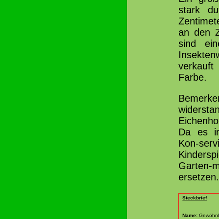
stark d
Zentimet
an den Z
sind ei
Insekten
verkauft
Farbe.
Bemerken
widers
Eichenho
Da es i
Kon-servi
Kindersp
Garten-
ersetzen.
Steckbrief
Name:
Gewöhnli