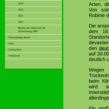
Arten, d
2014
Von sol
2013
Robinie 
2012
2011
Die ansp
Bäume des Jahres seit der
dem 18.
Aufzeichnung 1989
Standort
Pressespiegel aktuell
devasti
Links
den
deu
Datenschutz
auf 20.00
Impressum
deutlich
Wegen i
Trockenh
beim Kli
wird s
innerstä
allerding
Ein groß