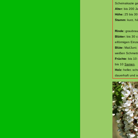
Scheinakazie g
Alter:
bis 200 J
Höhe:
25 bis 30
Stamm:
kurz, h
Rinde:
graubraun
Blätter:
bis 30 c
eiförmigen Einze
Blüte:
Mai/Juni;
weißen Schmette
Früchte:
bis 10 
bis 10
Samen
.
Holz:
heller, sch
dauerhaft und s