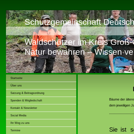
Schutzgemeinschaft Deutsch
Waldschützer im Kreis Groß
Natur bewahren – Wissen ver
Startseite
Über uns
Satzung & Beitragsordnung
Bäume der ältere
Spenden & Mitgliedschaft
dem jeweiligen Ja
Kontakt & Newsletter
--------------------
Social Media
Ihr Weg zu uns
Sie
ist 
Termine