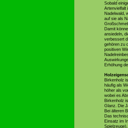
Sobald einig
Artenvielfal
Nadelwald, w
auf sie als 
Großschmette
Damit können
ansiedeln, d
verbessert d
gehören zu 
positiven Wi
Nadelreinbes
Auswirkunge
Erhöhung der 
Holzeigens
Birkenholz i
häufig als W
höher als von
wobei es Abs
Birkenholz i
Glanz. Die 
Bei älteren 
Das technisc
Einsatz im I
Spielzeuge).