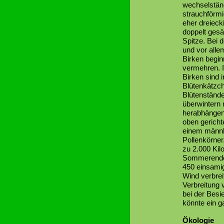
wechselständ
strauchförmi
eher dreieck
doppelt gesä
Spitze. Bei d
und vor alle
Birken begin
vermehren. 
Birken sind 
Blütenkätzc
Blütenständ
überwintern 
herabhängen
oben gericht
einem männli
Pollenkörner.
zu 2.000 Kil
Sommerende 
450 einsami
Wind verbrei
Verbreitung 
bei der Besi
könnte ein g
Ökologie