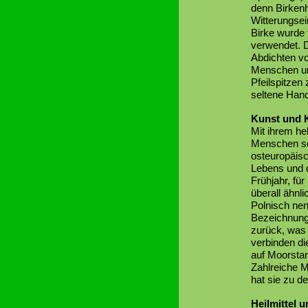
denn Birkenh
Witterungsei
Birke wurde 
verwendet. 
Abdichten vo
Menschen und
Pfeilspitzen
seltene Han
Kunst und 
Mit ihrem hel
Menschen sei
osteuropäisc
Lebens und d
Frühjahr, fü
überall ähnli
Polnisch nen
Bezeichnung
zurück, was
verbinden die
auf Moorstan
Zahlreiche M
hat sie zu d
Heilmittel u