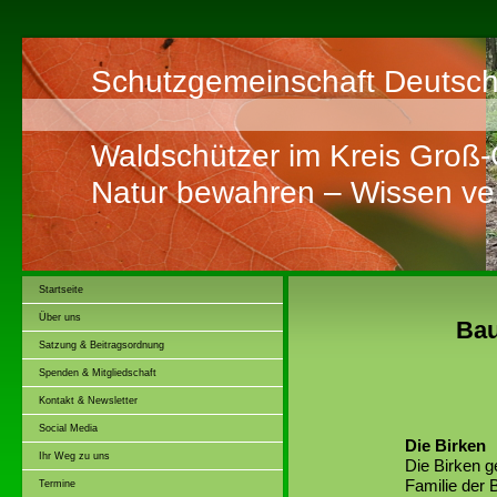
Schutzgemeinschaft Deutsch
Waldschützer im Kreis Groß
Natur bewahren – Wissen ver
Startseite
Über uns
Bau
Satzung & Beitragsordnung
Spenden & Mitgliedschaft
Kontakt & Newsletter
Social Media
Die Birken
Ihr Weg zu uns
Die Birken 
Familie der
Termine