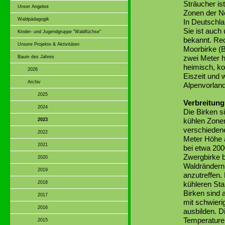
Sträucher is
Unser Angebot
Zonen der No
Waldpädagogik
In Deutschla
Sie ist auc
Kinder- und Jugendgruppe "Waldfüchse"
bekannt. Rec
Unsere Projekte & Aktivitäten
Moorbirke (B
zwei Meter h
Baum des Jahres
heimisch, ko
2026
Eiszeit und
Archiv
Alpenvorland
2025
Verbreitung
2024
Die Birken s
kühlen Zone
2023
verschiedene
2022
Meter Höhe a
2021
bei etwa 200
Zwergbirke b
2020
Waldrändern 
2019
anzutreffen.
2018
kühleren Sta
Birken sind 
2017
mit schwieri
2016
ausbilden. D
Temperaturen
2015