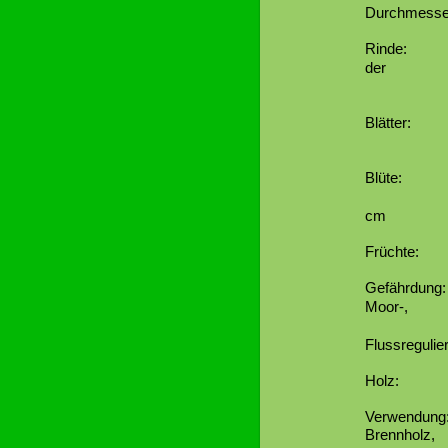
Durchmesse
Rinde: glat
der
Spitze di
Blätter: bi
Blattadern
Blüte: wei
männlich:
cm 
Früchte: Fl
Gefährdung: 
Moor-,
Bruchwäld
Flussregul
Holz: mitte
Verwendung:
Brennholz