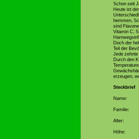
Schon seit J
Heute ist de
Unterschiedl
hemmen, Sch
sind Flavone
Vitamin C. S
Harnwegsinf
Doch der hel
Teil der Bevö
Jede zehnte 
Durch den K
Temperaturen
Gewächshäus
erzeugen, w
Steckbrief
Name: Moo
Familie: 
Alter: b
Höhe: b