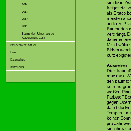
sie die in Z
2014
freigesetzt 
2013
als Erstes b
meisten ande
2012
anderen Pfla
2011
Baumarten de
verdrängt. D
Bäume des Jahres seit der
Aufzeichnung 1989
dauerhaftere
Mischwälder,
Pressespiegel aktuell
Birken werde
Links
kurzlebigste
Datenschutz
Aussehen
Impressum
Die strauchf
maximale Wu
den baumför
sommergrüne,
weißen Rinde
Farbstoff Bet
gegen Überhi
damit die En
Temperaturu
keinen Sonne
pro Jahr wa
sich ihr ras