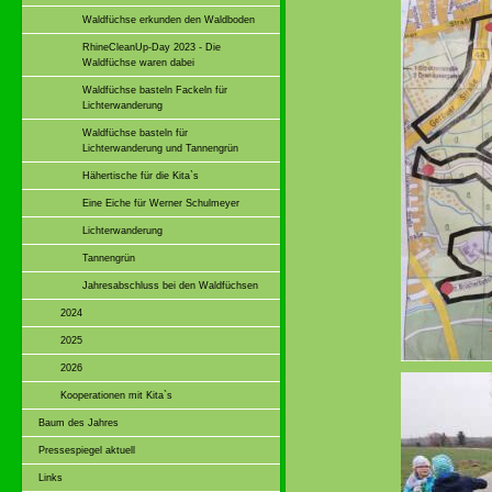
Waldfüchse erkunden den Waldboden
RhineCleanUp-Day 2023 - Die
Waldfüchse waren dabei
Waldfüchse basteln Fackeln für
Lichterwanderung
Waldfüchse basteln für
Lichterwanderung und Tannengrün
Hähertische für die Kita`s
Eine Eiche für Werner Schulmeyer
Lichterwanderung
Tannengrün
Jahresabschluss bei den Waldfüchsen
2024
2025
2026
Kooperationen mit Kita`s
Baum des Jahres
Pressespiegel aktuell
Links