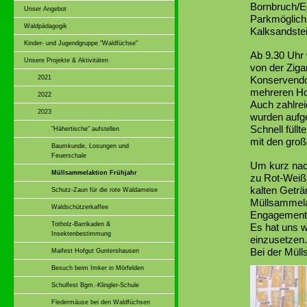
Bornbruch/E
Unser Angebot
Parkmöglichk
Waldpädagogik
Kalksandste
Kinder- und Jugendgruppe "Waldfüchse"
Ab 9.30 Uhr 
Unsere Projekte & Aktivitäten
von der Ziga
2021
Konservendos
mehreren Ho
2022
Auch zahlrei
2023
wurden aufg
Schnell füll
"Hähertische" aufstellen
mit den gro
Baumkunde, Losungen und
Feuerschale
Um kurz nac
Müllsammelaktion Frühjahr
zu Rot-Weiß 
kalten Geträ
Schutz-Zaun für die rote Waldameise
Müllsammela
Waldschützerkaffee
Engagement
Totholz-Barrikaden &
Es hat uns w
Insektenbestimmung
einzusetzen.
Bei der Müll
Maifest Hofgut Guntershausen
Besuch beim Imker in Mörfelden
Schulfest Bgm.-Klingler-Schule
Fledermäuse bei den Waldfüchsen