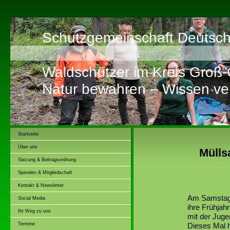
Schutzgemeinschaft Deutsch
Waldschützer im Kreis Groß
Natur bewahren – Wissen ver
Startseite
Über uns
Müll
Satzung & Beitragsordnung
Spenden & Mitgliedschaft
Kontakt & Newsletter
Am Samstag, 
Social Media
ihre Frühjah
Ihr Weg zu uns
mit der Juge
Termine
Dieses Mal 